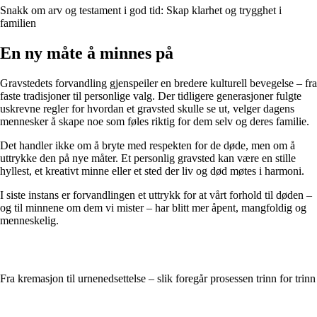
Snakk om arv og testament i god tid: Skap klarhet og trygghet i
familien
En ny måte å minnes på
Gravstedets forvandling gjenspeiler en bredere kulturell bevegelse – fra
faste tradisjoner til personlige valg. Der tidligere generasjoner fulgte
uskrevne regler for hvordan et gravsted skulle se ut, velger dagens
mennesker å skape noe som føles riktig for dem selv og deres familie.
Det handler ikke om å bryte med respekten for de døde, men om å
uttrykke den på nye måter. Et personlig gravsted kan være en stille
hyllest, et kreativt minne eller et sted der liv og død møtes i harmoni.
I siste instans er forvandlingen et uttrykk for at vårt forhold til døden –
og til minnene om dem vi mister – har blitt mer åpent, mangfoldig og
menneskelig.
Fra kremasjon til urnenedsettelse – slik foregår prosessen trinn for trinn