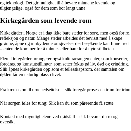
og teknologi. Det gir mulighet til å bevare minnene levende og
tilgjengelige, også for dem som bor langt unna.
Kirkegården som levende rom
Kirkegårder i Norge er i dag ikke bare steder for sorg, men også for ro,
refleksjon og natur. Mange steder arbeides det bevisst med å skape
grønne, åpne og innbydende omgivelser der besøkende kan finne fred
– enten de kommer for å minnes eller bare for å nyte stillheten.
Flere kirkegårder arrangerer også kulturarrangementer, som konserter,
foredrag og kunstutstillinger, som setter fokus på liv, død og erindring.
Slik åpnes kirkegården opp som et fellesskapsrom, der samtalen om
døden får en naturlig plass i livet.
Fra kremasjon til urnenedsettelse – slik foregår prosessen trinn for trinn
Når sorgen føles for tung: Slik kan du som pårørende få støtte
Kontakt med myndighetene ved dødsfall – slik bevarer du ro og
oversikt