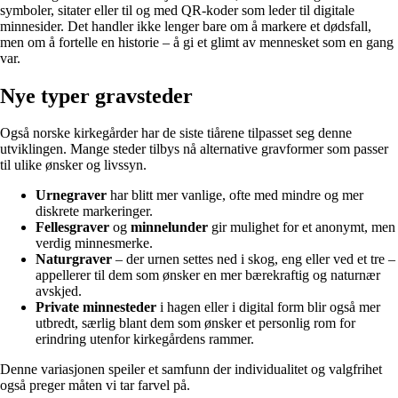
symboler, sitater eller til og med QR-koder som leder til digitale
minnesider. Det handler ikke lenger bare om å markere et dødsfall,
men om å fortelle en historie – å gi et glimt av mennesket som en gang
var.
Nye typer gravsteder
Også norske kirkegårder har de siste tiårene tilpasset seg denne
utviklingen. Mange steder tilbys nå alternative gravformer som passer
til ulike ønsker og livssyn.
Urnegraver
har blitt mer vanlige, ofte med mindre og mer
diskrete markeringer.
Fellesgraver
og
minnelunder
gir mulighet for et anonymt, men
verdig minnesmerke.
Naturgraver
– der urnen settes ned i skog, eng eller ved et tre –
appellerer til dem som ønsker en mer bærekraftig og naturnær
avskjed.
Private minnesteder
i hagen eller i digital form blir også mer
utbredt, særlig blant dem som ønsker et personlig rom for
erindring utenfor kirkegårdens rammer.
Denne variasjonen speiler et samfunn der individualitet og valgfrihet
også preger måten vi tar farvel på.