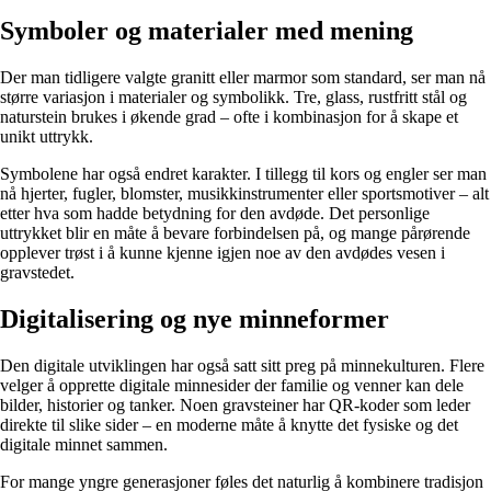
Symboler og materialer med mening
Der man tidligere valgte granitt eller marmor som standard, ser man nå
større variasjon i materialer og symbolikk. Tre, glass, rustfritt stål og
naturstein brukes i økende grad – ofte i kombinasjon for å skape et
unikt uttrykk.
Symbolene har også endret karakter. I tillegg til kors og engler ser man
nå hjerter, fugler, blomster, musikkinstrumenter eller sportsmotiver – alt
etter hva som hadde betydning for den avdøde. Det personlige
uttrykket blir en måte å bevare forbindelsen på, og mange pårørende
opplever trøst i å kunne kjenne igjen noe av den avdødes vesen i
gravstedet.
Digitalisering og nye minneformer
Den digitale utviklingen har også satt sitt preg på minnekulturen. Flere
velger å opprette digitale minnesider der familie og venner kan dele
bilder, historier og tanker. Noen gravsteiner har QR-koder som leder
direkte til slike sider – en moderne måte å knytte det fysiske og det
digitale minnet sammen.
For mange yngre generasjoner føles det naturlig å kombinere tradisjon