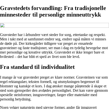
Gravstedets forvandling: Fra tradisjonelle
minnesteder til personlige minneuttrykk
Gravsteder har i århundrer vært steder for sorg, ettertanke og respekt.
Men i takt med at samfunnet endrer seg, endrer også måten vi minnes
de døde på. Der kirkegårder tidligere var preget av ensartede
gravsteiner og faste tradisjoner, ser man i dag en tydelig bevegelse mot
mer personlige og kreative uttrykk. Gravstedet er ikke lenger bare et
hvilested – det har blitt et speil av livet som ble levd.
Fra standard til individualitet
I mange år var gravsteder preget av klare normer. Gravsteinen var som
regel rektangulær, teksten formell, og utsmykningen begrenset til
blomster og kanskje et kors. I dag ønsker mange pårørende å skape et
sted som gjenspeiler den avdødes personlighet. Det kan være gjennom
spesielle steinformer, inngraveringer, farger eller materialer med
personlig betydning.
Noen velger naturstein med ujevne former, andre får inngravert